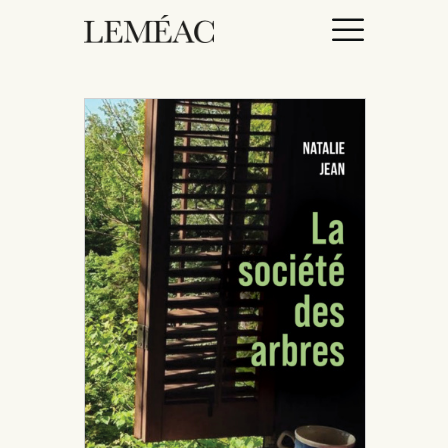
ACCUEIL
CATALOGUE
AUTEURICES
DROITS / RIGHTS
À PROPOS