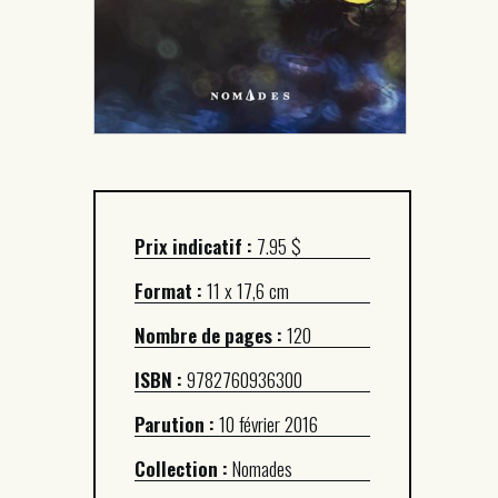
Prix indicatif :
7.95 $
Format :
11 x 17,6 cm
Nombre de pages :
120
ISBN :
9782760936300
Parution :
10 février 2016
Collection :
Nomades