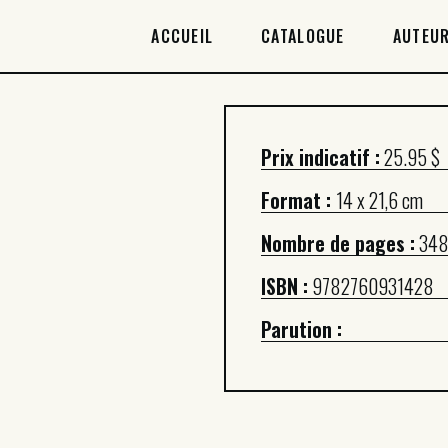
ACCUEIL
ACCUEIL
CATALOGUE
AUTEUR
CATALOGUE
AUTEURICES
Prix indicatif :
25.95 $
DROITS / RIGHTS
Format :
14 x 21,6 cm
À PROPOS
Nombre de pages :
34
ISBN :
9782760931428
Parution :