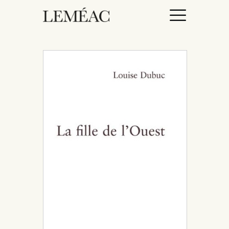
ACCUEIL
CATALOGUE
AUTEURICES
DROITS / RIGHTS
À PROPOS