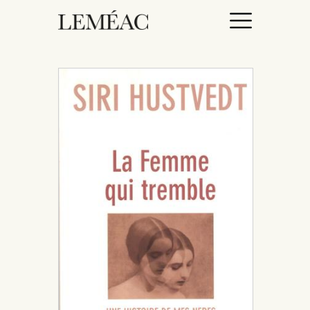
ACCUEIL
CATALOGUE
AUTEURICES
DROITS / RIGHTS
À PROPOS