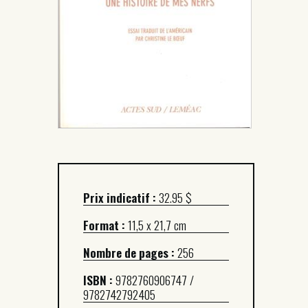
Prix indicatif :
32.95 $
Format :
11,5 x 21,7 cm
Nombre de pages :
256
ISBN :
9782760906747 /
9782742792405