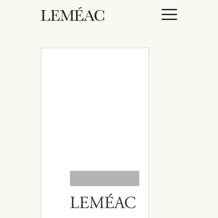
ACCUEIL
CATALOGUE
AUTEURICES
DROITS / RIGHTS
À PROPOS