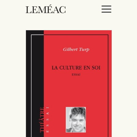
ACCUEIL
CATALOGUE
AUTEURICES
DROITS / RIGHTS
À PROPOS