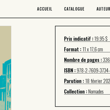
ACCUEIL
ACCUEIL
CATALOGUE
AUTEUR
CATALOGUE
AUTEURICES
Prix indicatif :
19.95 $
DROITS / RIGHTS
Format :
11 x 17,6 cm
À PROPOS
Nombre de pages :
336
ISBN :
978-2-7609-3734
Parution :
18 février 20
Collection :
Nomades