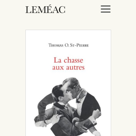
ACCUEIL
CATALOGUE
AUTEURICES
DROITS / RIGHTS
À PROPOS