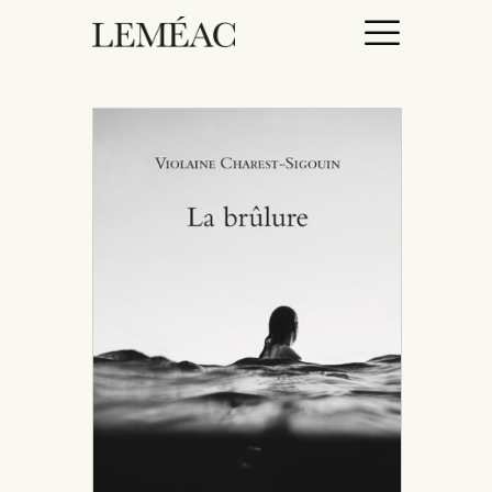
ACCUEIL
CATALOGUE
AUTEURICES
DROITS / RIGHTS
À PROPOS