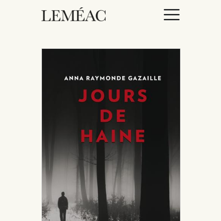
ACCUEIL
CATALOGUE
AUTEURICES
DROITS / RIGHTS
À PROPOS