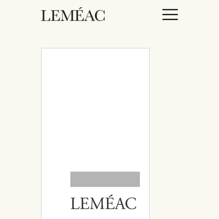
ACCUEIL
CATALOGUE
AUTEURICES
DROITS / RIGHTS
À PROPOS