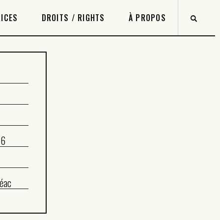
ICES
DROITS / RIGHTS
À PROPOS
-6
éac