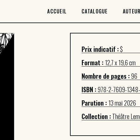
ACCUEIL
ACCUEIL
CATALOGUE
AUTEUR
CATALOGUE
AUTEURICES
Prix indicatif :
$
DROITS / RIGHTS
Format :
12,7 x 19,6 cm
À PROPOS
Nombre de pages :
96
ISBN :
978-2-7609-1348
Parution :
13 mai 2026
Collection :
Théâtre Lem