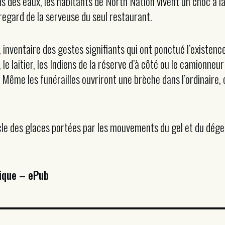
s des eaux, les habitants de North Nation vivent un choc à la 
 regard de la serveuse du seul restaurant.
n, inventaire des gestes signifiants qui ont ponctué l’exist
ce, le laitier, les Indiens de la réserve d’à côté ou le camion
 Même les funérailles ouvriront une brèche dans l’ordinaire, 
cle des glaces portées par les mouvements du gel et du dégel
ique – ePub