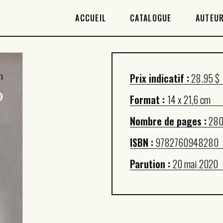
ACCUEIL
ACCUEIL
CATALOGUE
AUTEUR
CATALOGUE
AUTEURICES
Prix indicatif :
28.95 $
DROITS / RIGHTS
Format :
14 x 21,6 cm
À PROPOS
Nombre de pages :
28
ISBN :
9782760948280
Parution :
20 mai 2020