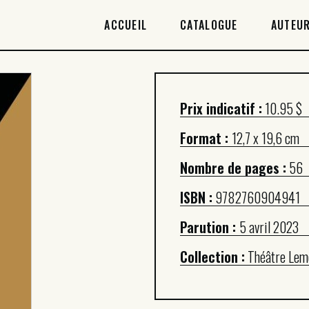
ACCUEIL
ACCUEIL
CATALOGUE
AUTEUR
CATALOGUE
AUTEURICES
Prix indicatif :
10.95 $
DROITS / RIGHTS
Format :
12,7 x 19,6 cm
À PROPOS
Nombre de pages :
56
ISBN :
9782760904941
Parution :
5 avril 2023
Collection :
Théâtre Lem