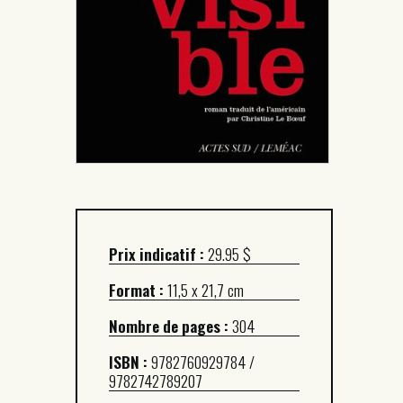
Prix indicatif :
29.95 $
Format :
11,5 x 21,7 cm
Nombre de pages :
304
ISBN :
9782760929784 /
9782742789207