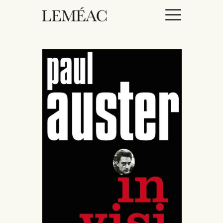
ACCUEIL
CATALOGUE
AUTEURICES
DROITS / RIGHTS
À PROPOS