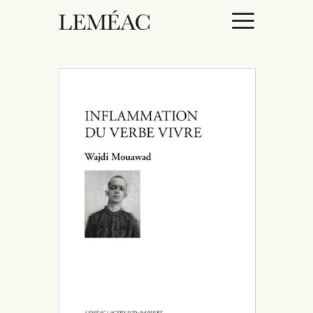
ACCUEIL
CATALOGUE
AUTEURICES
DROITS / RIGHTS
À PROPOS