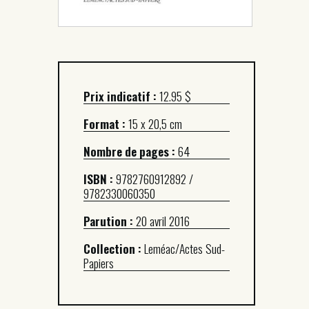
Prix indicatif :
12.95 $
Format :
15 x 20,5 cm
Nombre de pages :
64
ISBN :
9782760912892 /
9782330060350
Parution :
20 avril 2016
Collection :
Leméac/Actes Sud-
Papiers