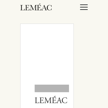
ACCUEIL
CATALOGUE
AUTEURICES
DROITS / RIGHTS
À PROPOS