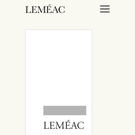
ACCUEIL
CATALOGUE
AUTEURICES
DROITS / RIGHTS
À PROPOS