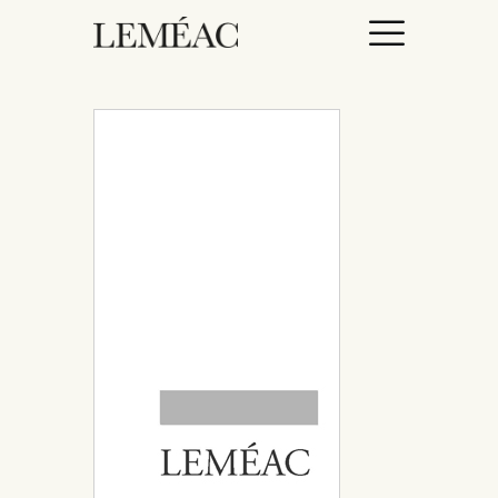
ACCUEIL
CATALOGUE
AUTEURICES
DROITS / RIGHTS
À PROPOS