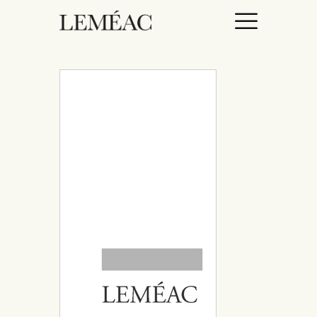
ACCUEIL
CATALOGUE
AUTEURICES
DROITS / RIGHTS
À PROPOS