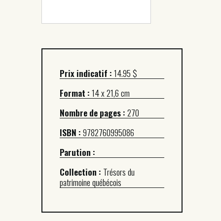
Prix indicatif :
14.95 $
Format :
14 x 21,6 cm
Nombre de pages :
270
ISBN :
9782760995086
Parution :
Collection :
Trésors du
patrimoine québécois