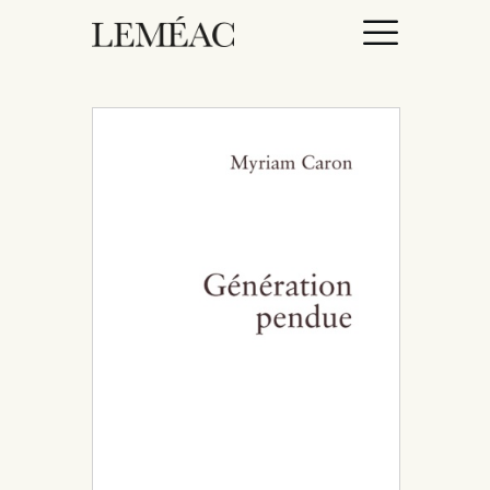
ACCUEIL
CATALOGUE
AUTEURICES
DROITS / RIGHTS
À PROPOS