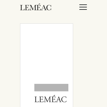
ACCUEIL
CATALOGUE
AUTEURICES
DROITS / RIGHTS
À PROPOS