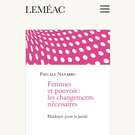
ACCUEIL
CATALOGUE
AUTEURICES
DROITS / RIGHTS
À PROPOS