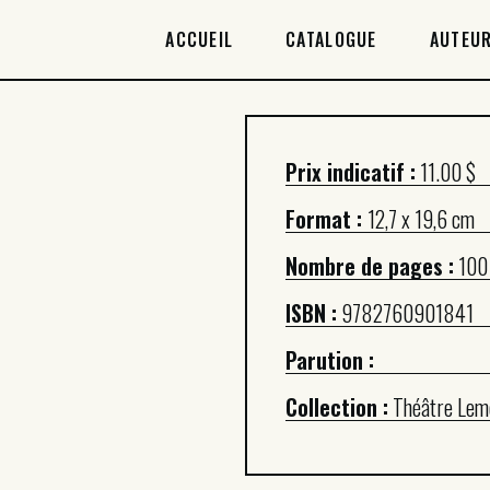
ACCUEIL
ACCUEIL
CATALOGUE
AUTEUR
CATALOGUE
AUTEURICES
Prix indicatif :
11.00 $
DROITS / RIGHTS
Format :
12,7 x 19,6 cm
À PROPOS
Nombre de pages :
100
ISBN :
9782760901841
Parution :
Collection :
Théâtre Lem