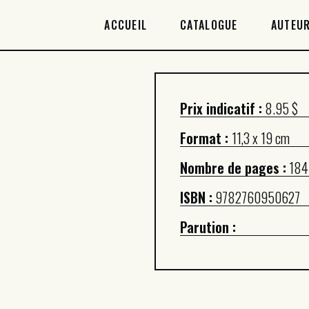
ACCUEIL
ACCUEIL
CATALOGUE
AUTEUR
CATALOGUE
AUTEURICES
Prix indicatif :
8.95 $
DROITS / RIGHTS
Format :
11,3 x 19 cm
À PROPOS
Nombre de pages :
184
ISBN :
9782760950627
Parution :