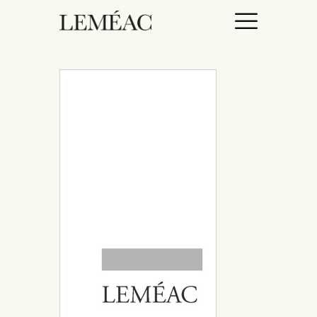
ACCUEIL
CATALOGUE
AUTEURICES
DROITS / RIGHTS
À PROPOS