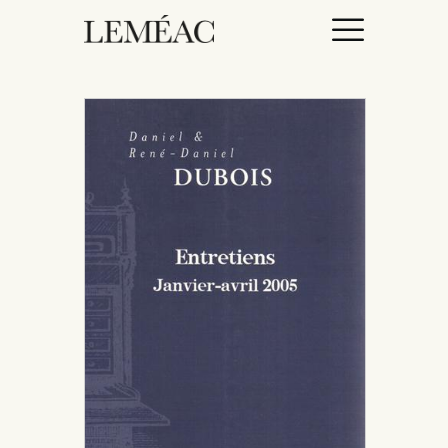
ACCUEIL
CATALOGUE
AUTEURICES
DROITS / RIGHTS
À PROPOS