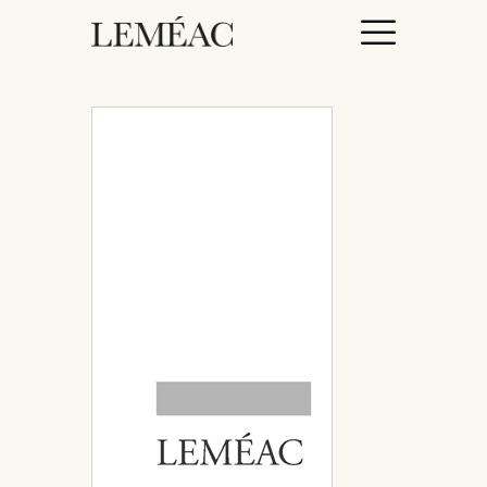
ACCUEIL
CATALOGUE
AUTEURICES
DROITS / RIGHTS
À PROPOS