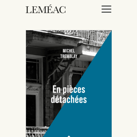
ACCUEIL
CATALOGUE
AUTEURICES
DROITS / RIGHTS
À PROPOS