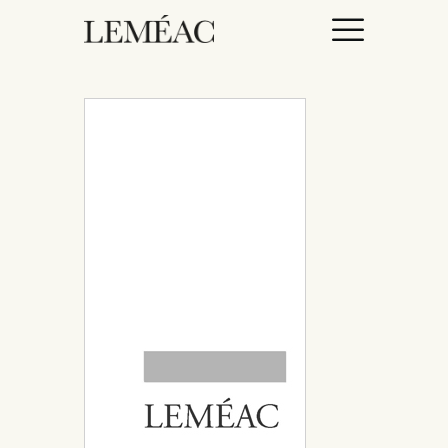
ACCUEIL
CATALOGUE
AUTEURICES
DROITS / RIGHTS
À PROPOS