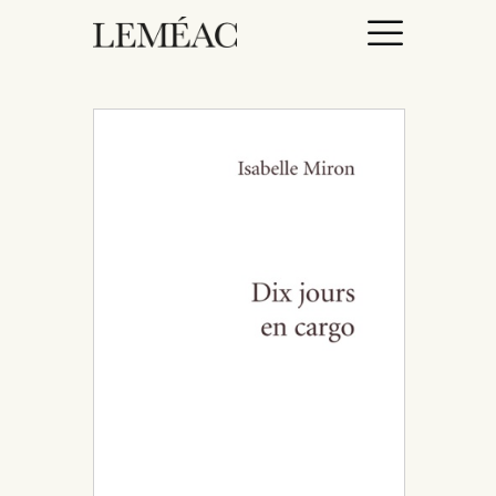
ACCUEIL
CATALOGUE
AUTEURICES
DROITS / RIGHTS
À PROPOS