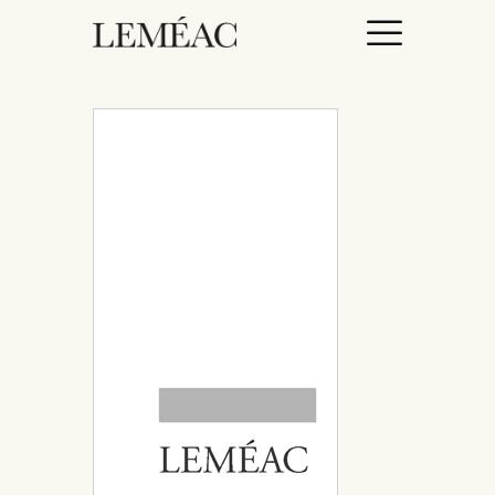
ACCUEIL
CATALOGUE
AUTEURICES
DROITS / RIGHTS
À PROPOS