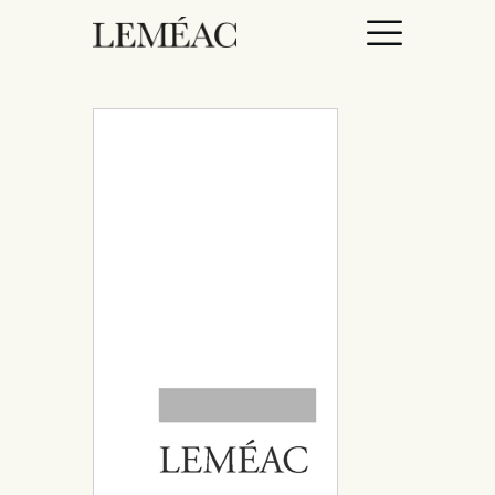
ACCUEIL
CATALOGUE
AUTEURICES
DROITS / RIGHTS
À PROPOS