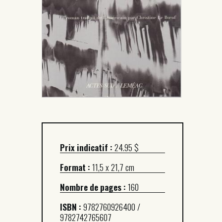
Prix indicatif :
24.95 $
Format :
11,5 x 21,7 cm
Nombre de pages :
160
ISBN :
9782760926400 /
9782742765607