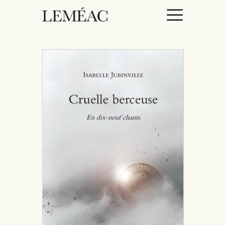
ACCUEIL
CATALOGUE
AUTEURICES
DROITS / RIGHTS
À PROPOS