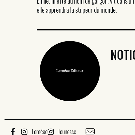
Émile, fillette au nom de garçon, vit dans u
elle apprendra la stupeur du monde.
NOTI
Leméac
Jeunesse