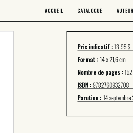
ACCUEIL
ACCUEIL
CATALOGUE
AUTEUR
CATALOGUE
AUTEURICES
Prix indicatif :
18.95 $
DROITS / RIGHTS
Format :
14 x 21,6 cm
À PROPOS
Nombre de pages :
152
ISBN :
9782760932708
Parution :
14 septembre