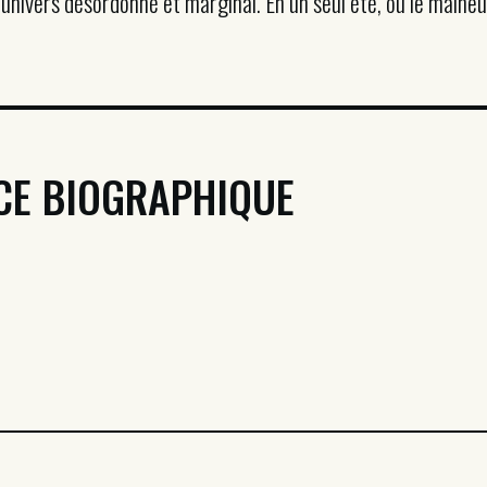
n univers désordonné et marginal. En un seul été, où le malhe
CE BIOGRAPHIQUE