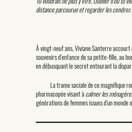
Tu voudrais ne plus y être. Oublier d’où tu vie
distance parcourue et regarder les cendres
À vingt-neuf ans, Viviane Santerre accourt
souvenirs d’enfance de sa petite-fille, au b
en débusquant le secret entourant la dispari
La trame sociale de ce magnifique roman e
pharmacopée visant à
calmer les ménagère
générations de femmes issues d’un monde où 