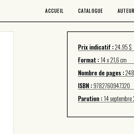
ACCUEIL
ACCUEIL
CATALOGUE
AUTEUR
CATALOGUE
AUTEURICES
Prix indicatif :
24.95 $
DROITS / RIGHTS
Format :
14 x 21,6 cm
À PROPOS
Nombre de pages :
24
ISBN :
9782760947320
Parution :
14 septembre