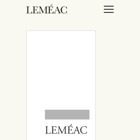
ACCUEIL
CATALOGUE
AUTEURICES
DROITS / RIGHTS
À PROPOS