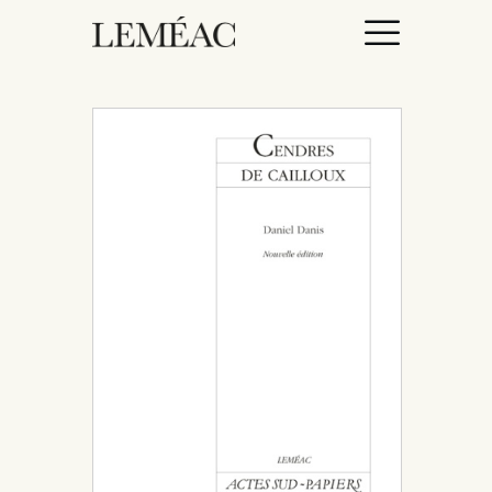
ACCUEIL
CATALOGUE
AUTEURICES
DROITS / RIGHTS
À PROPOS