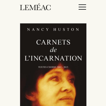
ACCUEIL
CATALOGUE
AUTEURICES
DROITS / RIGHTS
À PROPOS