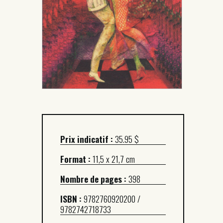
Prix indicatif :
35.95 $
Format :
11,5 x 21,7 cm
Nombre de pages :
398
ISBN :
9782760920200 /
9782742718733