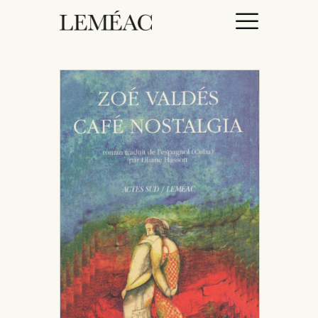
ACCUEIL
CATALOGUE
AUTEURICES
DROITS / RIGHTS
À PROPOS