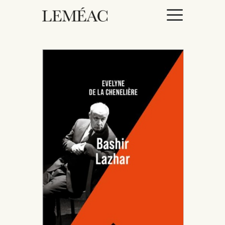
ACCUEIL
CATALOGUE
AUTEURICES
DROITS / RIGHTS
À PROPOS