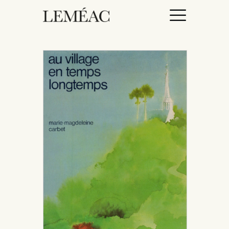
ACCUEIL
CATALOGUE
AUTEURICES
DROITS / RIGHTS
À PROPOS