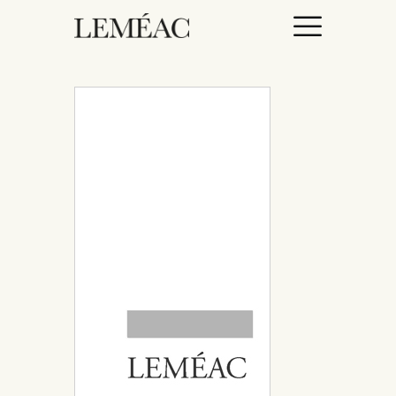
ACCUEIL
CATALOGUE
AUTEURICES
DROITS / RIGHTS
À PROPOS