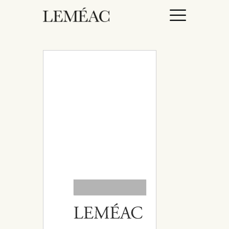
ACCUEIL
CATALOGUE
AUTEURICES
DROITS / RIGHTS
À PROPOS