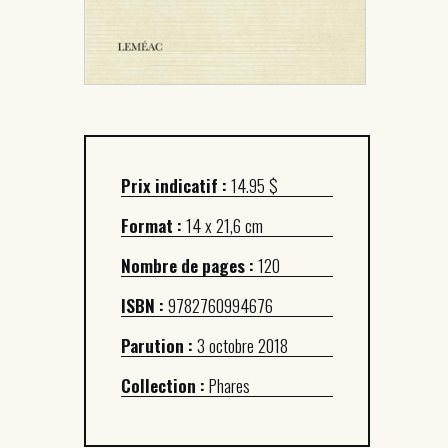
Prix indicatif :
14.95 $
Format :
14 x 21,6 cm
Nombre de pages :
120
ISBN :
9782760994676
Parution :
3 octobre 2018
Collection :
Phares