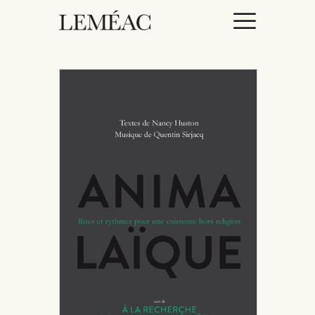
ACCUEIL
CATALOGUE
AUTEURICES
DROITS / RIGHTS
À PROPOS