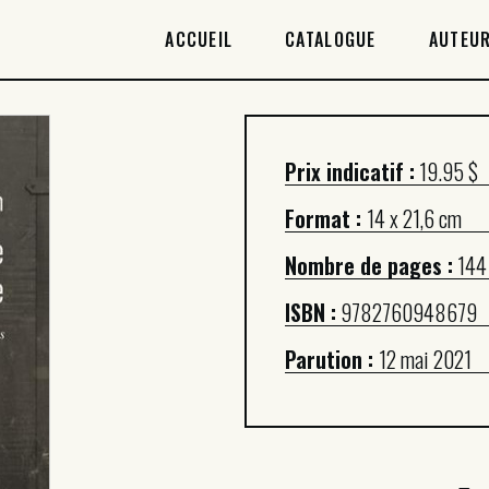
ACCUEIL
ACCUEIL
CATALOGUE
AUTEUR
CATALOGUE
AUTEURICES
Prix indicatif :
19.95 $
DROITS / RIGHTS
Format :
14 x 21,6 cm
À PROPOS
Nombre de pages :
144
ISBN :
9782760948679
Parution :
12 mai 2021