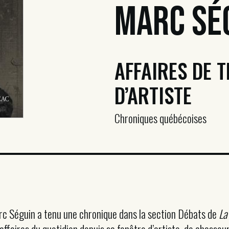
Marc Sé
AFFAIRES DE T
D’ARTISTE
Chroniques québécoises
c Séguin a tenu une chronique dans la section Débats de
La