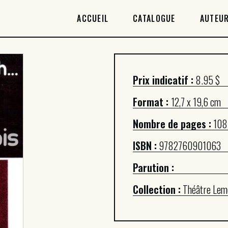
ACCUEIL
ACCUEIL
CATALOGUE
AUTEUR
CATALOGUE
AUTEURICES
Prix indicatif :
8.95 $
DROITS / RIGHTS
Format :
12,7 x 19,6 cm
À PROPOS
Nombre de pages :
108
ISBN :
9782760901063
Parution :
Collection :
Théâtre Lem